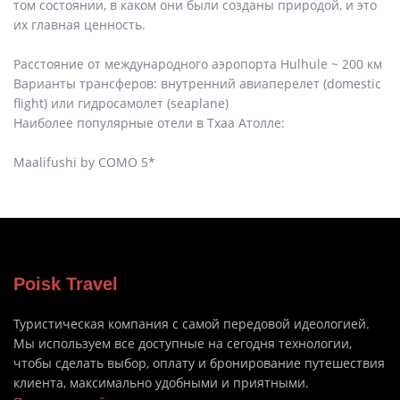
том состоянии, в каком они были созданы природой, и это
их главная ценность.
Расстояние от международного аэропорта Hulhule ~ 200 км
Варианты трансферов: внутренний авиаперелет (domestic
flight) или гидросамолет (seaplane)
Наиболее популярные отели в Тхаа Атолле:
Maalifushi by COMO 5*
Poisk Travel
Туристическая компания с самой передовой идеологией.
Мы используем все доступные на сегодня технологии,
чтобы сделать выбор, оплату и бронирование путешествия
клиента, максимально удобными и приятными.