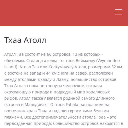
Тхаа Атолл
Атолл Таа состоит из 66 островов, 13 из которых -
обитаемы. Столица атолла - остров Вейманду (Veymandoo
island). Атолл Таа или Колхумадулу Атолл, размерами 52 км
с востока на запад и 44 км с юга на север, расположен
между атоллами Дхаалу и Лааму. Большинство островов
Тхаа Атолла пока не тронуты человеком, сохраяя
окружающую природу и подводный мир коралловых
рифов. Атолл также является родиной самого длинного
острова в Мальдивах - Остров Fahala расположен на
восточном краю Thaa и наделен красивыми белыми
пляжами. Все достопримечательности атолла Тхаа – это
первозданная природа: большинство островов находятся в