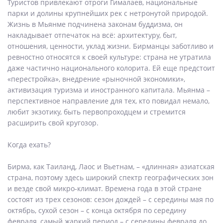
Туристов привлекают отроги Гималаев, национальные
парки и долины крупнейших рек с нетронутой природой.
Жизнь в Мьянме подчинена законам буддизма, он
накладывает отпечаток на всё: архитектуру, быт,
отношения, ценности, уклад жизни. Бирманцы заботливо и
ревностно относятся к своей культуре: страна не утратила
даже частично национального колорита. Ей еще предстоит
«перестройка», внедрение «рыночной экономики»,
активизация туризма и иностранного капитала. Мьянма –
перспективное направление для тех, кто повидал немало,
любит экзотику, быть первопроходцем и стремится
расширить свой кругозор.
Когда ехать?
Бирма, как Таиланд, Лаос и Вьетнам, – «длинная» азиатская
страна, поэтому здесь широкий спектр географических зон
и везде свой микро-климат. Времена года в этой стране
состоят из трех сезонов: сезон дождей – с середины мая по
октябрь, сухой сезон – с конца октября по середину
февраля, самый жаркий период – с середины февраля до