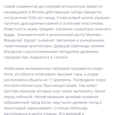
Самой знаменитой достопримечательностью является
находящаяся в Янгоне действующая пагода Шведагон,
построенная 2500 лет назад. Стометровый шпиль украшен
тысячью драгоценных камней и золотыми пластинами.
Известность храму придают огромная скульптура лежачего
Будды. Экономический и религиозный центр Мьянмы –
Мандалай. Курорт знаменит святынями и уникальными
памятниками архитектуры: Дворцом Швенандо, холмом
Мандалая и расположенными неподалеку древними
городами Ава, Амарапута и Сагаинг.
Любителям великолепных пейзажей понравится озеро
Инле, его берега опоясывают высокие горы, а рядом
расположена община из 17 деревень. Посередине озера
построен Монастырь Прыгающих кошек. Там живут
шестеро монахов, которые учат кошек выполнять трюки
перед публикой. Неповторимыми храмами знаменит
заброшенный город Баган: вид тысяч древних пагод и
монастырей завораживает. Столица Нейпьидо
расположена в центр страны. Это молодой и