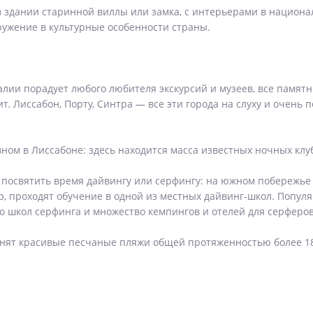
в здании старинной виллы или замка, с интерьерами в национа
гружение в культурные особенности страны.
алии порадует любого любителя экскурсий и музеев, все памят
т. Лиссабон, Порту, Синтра — все эти города на слуху и очень
ом в Лиссабоне: здесь находится масса известных ночных клуб
но посвятить время дайвингу или серфингу: на южном побережье
, проходят обучение в одной из местных дайвинг-школ. Попул
о школ серфинга и множество кемпингов и отелей для серферов
ят красивые песчаные пляжи общей протяженностью более 1800