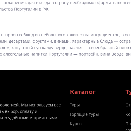
о соглашения, для въезда в страну необходимо оформить шенге
льства Португалии в РФ.
т простых блюд из небольшого количества ингредиентов, в осно
рами, десертами, фруктами, винами. Характерные блюда — остра
лом, капустный суп калду верде, паэлья — своеобразный плов 
е алкогольные напитки Португалии — портвейн, вина Верде, в
Каталог
Т
деологией. Мы используем все
Туры
От
ть выбор, оплату и
Горящие туры
Ко
льно удобными и приятными.
Курсы
По
со