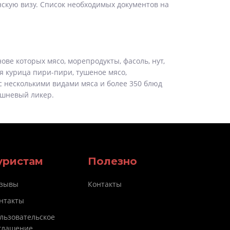
нскую визу. Список необходимых документов на
ве которых мясо, морепродукты, фасоль, нут,
я курица пири-пири, тушеное мясо,
с несколькими видами мяса и более 350 блюд
ишневый ликер.
уристам
Полезно
зывы
Контакты
нтакты
льзовательское
глашение