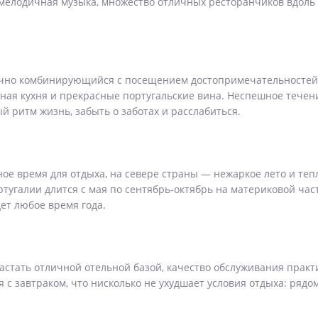
мелодичная музыка, множество отличных ресторанчиков вдоль 
ачно комбинирующийся с посещением достопримечательностей
ая кухня и прекрасные португальские вина. Неспешное течени
й ритм жизнь, забыть о заботах и расслабиться.
ое время для отдыха, на севере страны — нежаркое лето и теп
угалии длится с мая по сентябрь-октябрь на материковой части
ет любое время года.
стать отличной отельной базой, качество обслуживания практи
с завтраком, что нисколько не ухудшает условия отдыха: рядо