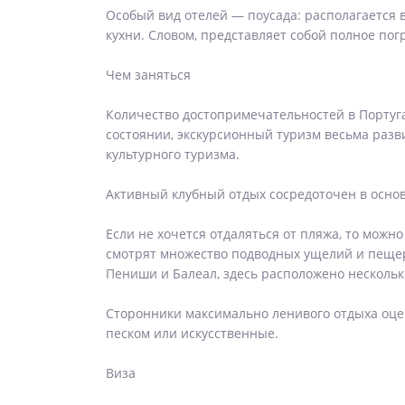
Особый вид отелей — поусада: располагается 
кухни. Словом, представляет собой полное по
Чем заняться
Количество достопримечательностей в Португ
состоянии, экскурсионный туризм весьма разви
культурного туризма.
Активный клубный отдых сосредоточен в основн
Если не хочется отдаляться от пляжа, то мож
смотрят множество подводных ущелий и пещер
Пениши и Балеал, здесь расположено нескольк
Сторонники максимально ленивого отдыха оцен
песком или искусственные.
Виза