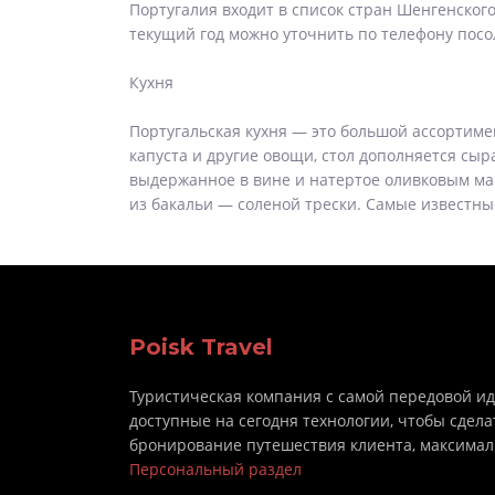
Португалия входит в список стран Шенгенског
текущий год можно уточнить по телефону посо
Кухня
Португальская кухня — это большой ассортимен
капуста и другие овощи, стол дополняется сы
выдержанное в вине и натертое оливковым мас
из бакальи — соленой трески. Самые известны
Poisk Travel
Туристическая компания с самой передовой и
доступные на сегодня технологии, чтобы сдела
бронирование путешествия клиента, максима
Персональный раздел