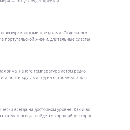
моря — отпуск будет ярким и
 и экскурсионными поездками. Отдельного
е португальской жизни, длительные сиесты
лая зима, на юге температура летом редко
 и почти круглый год на островной, а для
чески всегда на достойном уровне. Как и во
м с отелем всегда найдется хороший ресторан