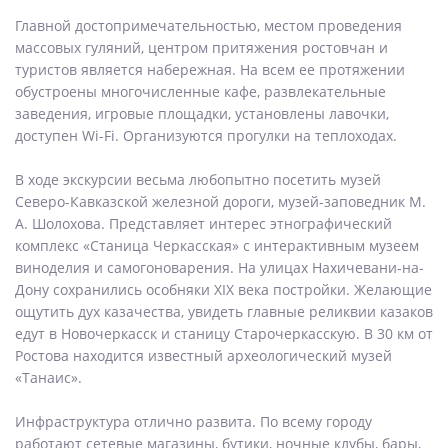
Главной достопримечательностью, местом проведения
массовых гуляний, центром притяжения ростовчан и
туристов является набережная. На всем ее протяжении
обустроены многочисленные кафе, развлекательные
заведения, игровые площадки, установлены лавочки,
доступен Wi-Fi. Организуются прогулки на теплоходах.
В ходе экскурсии весьма любопытно посетить музей
Северо-Кавказской железной дороги, музей-заповедник М.
А. Шолохова. Представляет интерес этнографический
комплекс «Станица Черкасская» с интерактивным музеем
виноделия и самогоноварения. На улицах Нахичевани-на-
Дону сохранились особняки XIX века постройки. Желающие
ощутить дух казачества, увидеть главные реликвии казаков
едут в Новочеркасск и станицу Старочеркасскую. В 30 км от
Ростова находится известный археологический музей
«Танаис».
Инфраструктура отлично развита. По всему городу
работают сетевые магазины, бутики, ночные клубы, бары,