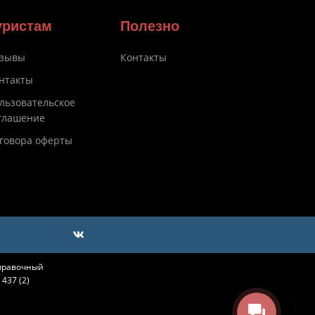
уристам
Полезно
зывы
Контакты
нтакты
льзовательское
глашение
говора оферты
справочный
437 (2)