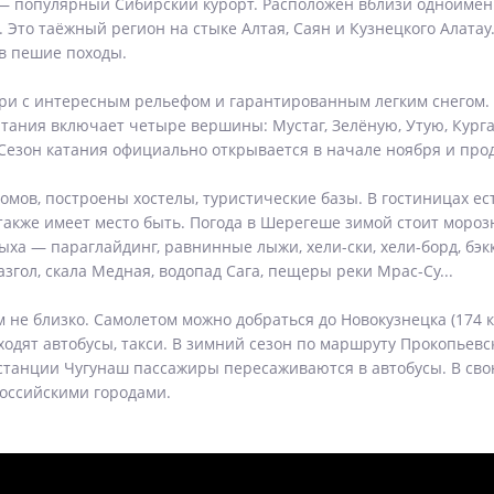
 популярный Сибирский курорт. Расположен вблизи одноименн
 Это таёжный регион на стыке Алтая, Саян и Кузнецкого Алата
 в пешие походы.
и с интересным рельефом и гарантированным легким снегом. 
атания включает четыре вершины: Мустаг, Зелёную, Утую, Кург
 Сезон катания официально открывается в начале ноября и про
омов, построены хостелы, туристические базы. В гостиницах ест
акже имеет место быть. Погода в Шерегеше зимой стоит морозн
тдыха — параглайдинг, равнинные лыжи, хели-ски, хели-борд, б
згол, скала Медная, водопад Сага, пещеры реки Мрас-Су...
не близко. Самолетом можно добраться до Новокузнецка (174 км)
 ходят автобусы, такси. В зимний сезон по маршруту Прокопьевс
станции Чугунаш пассажиры пересаживаются в автобусы. В сво
оссийскими городами.