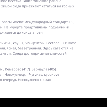
ого поселка Таштагольского района
у. Зимой сюда приезжают кататься на горных
Трассы имеют международный стандарт FIS,
ан. На курорте представлены подъёмники
должается до конца апреля.
ь Wi-Fi, сауны, SPA-центры. Рестораны и кафе
ая, ясная, безветренная. Здесь катаются на
эккантри. Среди достопримечательностей —
, Кемерово (417), Барнаула (405),
к – Новокузнецк – Чугунаш курсирует
ю очередь Новокузнецк связан