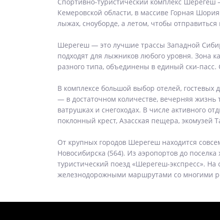
Спортивно-туристический комплекс Шерегеш —
Кемеровской области, в массиве Горная Шория.
лыжах, сноуборде, а летом, чтобы отправиться
Шерегеш — это лучшие трассы Западной Сибир
подходят для лыжников любого уровня. Зона к
разного типа, объединены в единый ски-пасс.
В комплексе большой выбор отелей, гостевых д
— в достаточном количестве, вечерняя жизнь т
ватрушках и снегоходах. В числе активного о
поклонный крест, Азасская пещера, экомузей Та
От крупных городов Шерегеш находится совсем 
Новосибирска (564). Из аэропортов до поселка
туристический поезд «Шерегеш-экспресс». На 
железнодорожными маршрутами со многими р