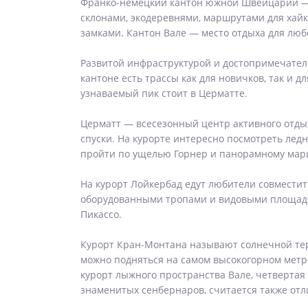
Франко-немецкий кантон южной Швейцарии — 
склонами, экодеревнями, маршрутами для ха
замками. Кантон Вале — место отдыха для люб
Развитой инфраструктурой и достопримечатель
кантоне есть трассы как для новичков, так и
узнаваемый пик стоит в Церматте.
Церматт — всесезонный центр активного отды
спуски. На курорте интересно посмотреть лед
пройти по ущелью Горнер и панорамному маршр
На курорт Лойкербад едут любители совмести
оборудованными тропами и видовыми площадка
Пикассо.
Курорт Кран-Монтана называют солнечной терр
можно подняться на самом высокогорном метр
курорт лыжного пространства Вале, четверта
знаменитых сенбернаров, считается также от