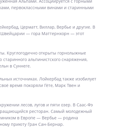
уженная Альпами. Ассоциируется с горными
иками, первоклассными винами и старинными
кербад, Церматт, Виллар, Вербье и другие. В
ол Швейцарии — гора Маттернхорн — этот
уты. Круглогодично открыты горнолыжные
ю старинного альпинистского снаряжения,
льн в Суннеге.
ьных источниках. Лойкербад также изобилует
оё время покоряли Гёте, Марк Твен и
ужении лесов, лугов и пяти озер. В Саас-Фэ
ть вращающийся ресторан. Самый молодежный
ъемником в Европе — Вербье — родина
рному приюту Гран Сан-Бернар.