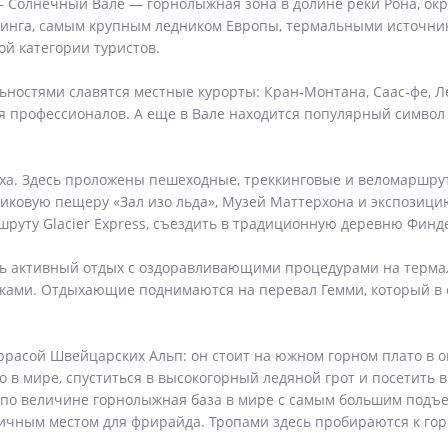
Солнечный Вале — горнолыжная зона в долине реки Рона, окр
йкинга, самым крупным ледником Европы, термальными источн
ой категории туристов.
ностями славятся местные курорты: Кран-Монтана, Саас-фе, Лей
 для профессионалов. А еще в Вале находится популярный симв
ха. Здесь проложены пешеходные, треккинговые и веломаршр
никовую пещеру «Зал изо льда», Музей Маттерхона и экспозици
уту Glacier Express, съездить в традиционную деревню Финде
ть активный отдых с оздоравливающими процедурами на термал
ми. Отдыхающие поднимаются на перевал Гемми, который в св
асой Швейцарских Альп: он стоит на южном горном плато в окр
о в мире, спуститься в высокогорный ледяной грот и посети
я по величине горнолыжная база в мире с самым большим под
личным местом для фрирайда. Тропами здесь пробираются к го