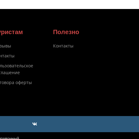
уристам
Полезно
зывы
Контакты
нтакты
льзовательское
глашение
говора оферты
справочный