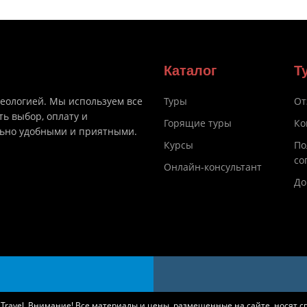
Каталог
Т
деологией. Мы используем все
Туры
От
ть выбор, оплату и
Горящие туры
Ко
льно удобными и приятными.
Курсы
По
со
Онлайн-консультант
До
k Travel. Внимание! Все материалы и цены, размещенные на сайте, носят 