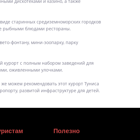
чными дискотеками и казино, а также
 в виде старинных средиземноморских городков
тые рыбными блюдами рестораны.
ето-фонтану, мини-зоопарку, парку
ый курорт с полным набором заведений для
ными, оживленными улочками.
к же можем рекомендовать этот курорт Туниса
ропорту, развитой инфраструктуре для детей.
уристам
Полезно