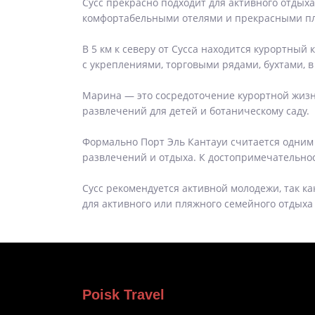
Сусс прекрасно подходит для активного отдых
комфортабельными отелями и прекрасными пл
В 5 км к северу от Сусcа находится курортный
с укреплениями, торговыми рядами, бухтами,
Марина — это сосредоточение курортной жизни
развлечений для детей и ботаническому саду.
Формально Порт Эль Кантауи считается одним 
развлечений и отдыха. К достопримечательнос
Сусс рекомендуется активной молодежи, так ка
для активного или пляжного семейного отдыха
Poisk Travel