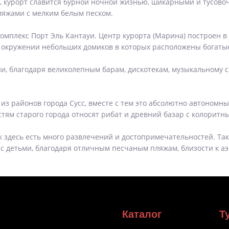
а, курорт славится бурной ночной жизнью, шикарными и тусово
яжами с мелким белым песком.
 комплекс Порт Эль Кантауи. Центр курорта (Марина) построен
 в окружении небольших домиков в которых расположены бога
, благодаря великолепным барам, дискотекам, музыкальному св
из районов города Сусс, вместе с тем это абсолютно автономн
тям старого города относят рибат и древний базар с колорит
к здесь есть много развлечений и достопримечательностей. Та
 с детьми, благодаря отличным песчаным пляжам, близости к аэ
Каталог
Т