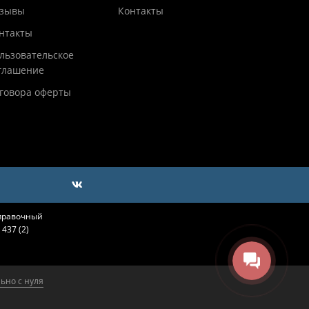
зывы
Контакты
нтакты
льзовательское
глашение
говора оферты
справочный
437 (2)
ьно с нуля