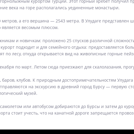
 горнолыжным курортом Турции. Этот горный хребет получил п
едние века на горе располагались уединенные монастыри.
метров, а его вершина — 2543 метра. В Улудаге представлен 
о является весомым плюсом.
жникам и новичкам: проложено 25 спусков различной сложност
курорт подходит и для семейного отдыха: предоставляется бо
т по лесу, откуда открывается вид на живописные горные пейз
екабря по март. Летом сюда приезжают для скалолазания, прогу
, баров, клубов. К природным достопримечательностям Улудага
тправляются на экскурсию в древний город Бурсу — первую ст
огический музей.
 самолетом или автобусом добираются до Бурсы и затем до кур
рта стоит учесть, что на канатной дороге запрещается прово