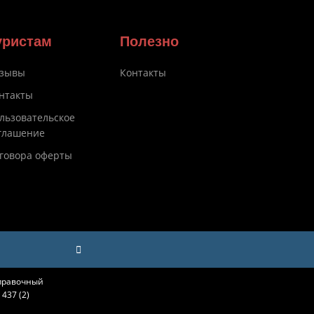
уристам
Полезно
зывы
Контакты
нтакты
льзовательское
глашение
говора оферты
справочный
437 (2)