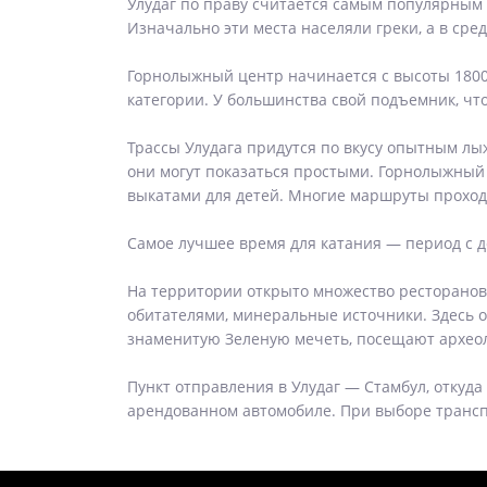
Улудаг по праву считается самым популярным
Изначально эти места населяли греки, а в ср
Горнолыжный центр начинается с высоты 1800 
категории. У большинства свой подъемник, чт
Трассы Улудага придутся по вкусу опытным лы
они могут показаться простыми. Горнолыжный 
выкатами для детей. Многие маршруты проходя
Самое лучшее время для катания — период с д
На территории открыто множество ресторанов
обитателями, минеральные источники. Здесь о
знаменитую Зеленую мечеть, посещают археол
Пункт отправления в Улудаг — Стамбул, откуда
арендованном автомобиле. При выборе транспо