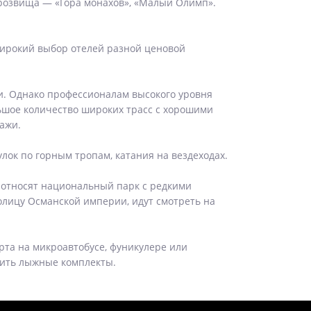
розвища — «Гора монахов», «Малый Олимп».
широкий выбор отелей разной ценовой
и. Однако профессионалам высокого уровня
льшое количество широких трасс с хорошими
ажи.
лок по горным тропам, катания на вездеходах.
 относят национальный парк с редкими
олицу Османской империи, идут смотреть на
орта на микроавтобусе, фуникулере или
зить лыжные комплекты.