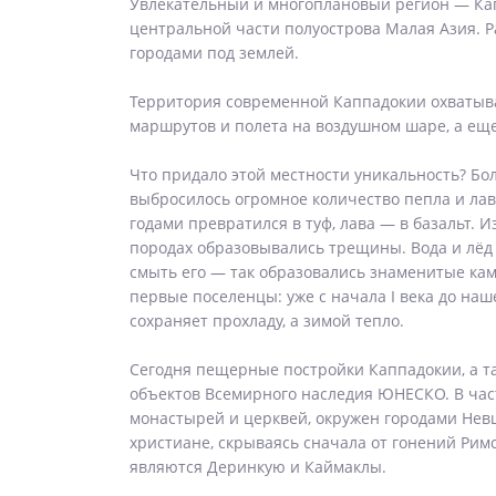
Увлекательный и многоплановый регион — Капп
центральной части полуострова Малая Азия. 
городами под землей.
Территория современной Каппадокии охватывае
маршрутов и полета на воздушном шаре, а еще
Что придало этой местности уникальность? Бол
выбросилось огромное количество пепла и лавы
годами превратился в туф, лава — в базальт.
породах образовывались трещины. Вода и лёд с
смыть его — так образовались знаменитые каме
первые поселенцы: уже с начала I века до на
сохраняет прохладу, а зимой тепло.
Сегодня пещерные постройки Каппадокии, а т
объектов Всемирного наследия ЮНЕСКО. В част
монастырей и церквей, окружен городами Нев
христиане, скрываясь сначала от гонений Ри
являются Деринкую и Каймаклы.