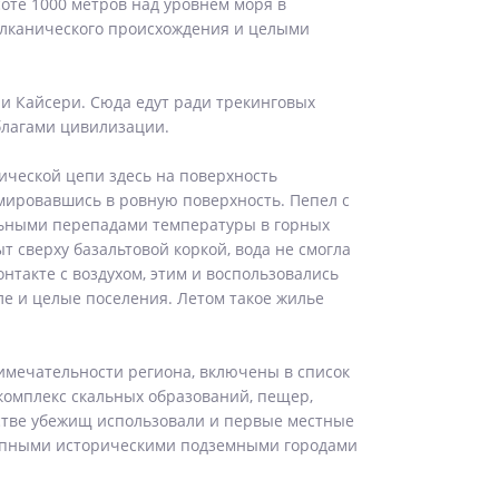
оте 1000 метров над уровнем моря в
улканического происхождения и целыми
и Кайсери. Сюда едут ради трекинговых
благами цивилизации.
нической цепи здесь на поверхность
рмировавшись в ровную поверхность. Пепел с
ельными перепадами температуры в горных
т сверху базальтовой коркой, вода не смогла
нтакте с воздухом, этим и воспользовались
ле и целые поселения. Летом такое жилье
мечательности региона, включены в список
комплекс скальных образований, пещер,
стве убежищ использовали и первые местные
крупными историческими подземными городами