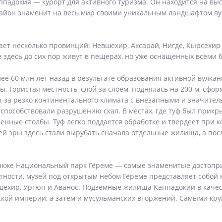
адокия — курорт для активного туризма. Он находится на выс
Район знаменит на весь мир своими уникальным ландшафтом в
т несколько провинций: Невшехир, Аксарай, Нигде, Кырсехир 
 здесь до сих пор живут в пещерах, но уже оснащенных всеми 
ее 60 млн лет назад в результате образования активной вулка
. Гористая местность, слой за слоем, поднялась на 200 м, сфо
 Из-за резко континентального климата с внезапными и значит
пособствовали разрушению скал. В местах, где туф был прикры
нные столбы. Туф легко поддается обработке и твердеет при ко
шей эры здесь стали вырубать сначала отдельные жилища, а пос
акже Национальный парк Гёреме — самые знаменитые достопри
ности, музей под открытым небом Гёреме представляет собой 
шехир, Ургюп и Аванос. Подземные жилища Каппадокии в каче
мской империи, а затем и мусульманских вторжений. Самыми 