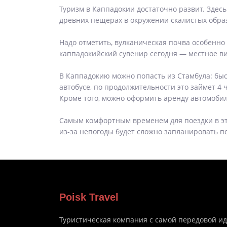
Туризм в Каппадокии достаточно развит. Здес
древних пещерах в окружении скалистых обра
Надо отметить, вулканическая почва особенн
каппадокийский сувенир сегодня — местное в
В Каппадокию можно попасть из Стамбула: быс
автобусе, по продолжительности это займет 4 
Кроме того, можно оформить аренду автомобил
Самым комфортным временем для поездки в это
из-за непогоды будет сложно запланировать по
Poisk Travel
Туристическая компания с самой передовой и