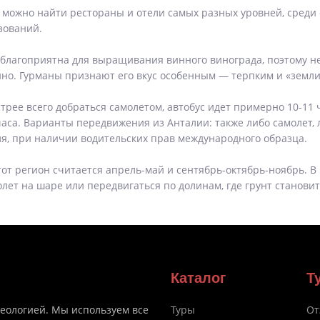
ь можно найти рестораны и отели самых разных уровней, сред
зований.
о благоприятна для выращивания винного винограда, поэтому 
ино. Гурманы признают его вкус особенным — терпким и «земл
трее всего добраться самолетом, автобус идет примерно 10-11 
часа. Варианты передвижения из Анталии: также либо самолет, л
я, при наличии водительских прав международного образца.
т регион считается апрель-май и сентябрь-октябрь-ноябрь. В 
лет на шаре или передвигаться по долинам, где грунт становит
Каталог
Т
деологией. Мы используем все
Туры
От