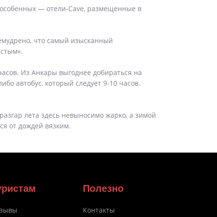
и особенных — отели-Cave, размещенные в
немудрено, что самый изысканный
истым».
часов. Из Анкары выгоднее добираться на
ибо автобус, который следует 9-10 часов.
разгар лета здесь невыносимо жарко, а зимой
ся от дождей вязким.
уристам
Полезно
зывы
Контакты