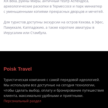
XIX века, руины Миры, античный театр Аспендоса,
археологические раскопки в Термессосе и парк миниатюр
с уменьшенными копиями прекрасных дворцов и мечетей.
Для туристов доступны экскурсии на остров Кекова, в Эфес,
Памуккале, Каппадокию, а также короткие авиатуры в
Иерусалим или Стамбула.
Poisk Travel
Туристическая компания с самой передовой идеологией.
Мы используем все доступные на сегодня технологии,
чтобы сделать выбор, оплату и бронирование путешествия
клиента, максимально удобными и приятными.
Персональный раздел