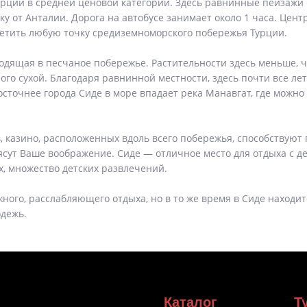
урции в средней ценовой категории. Здесь равнинные пейзаж
оку от Анталии. Дорога на автобусе занимает около 1 часа. Це
сетить любую точку средиземноморского побережья Турции.
дящая в песчаное побережье. Растительности здесь меньше, че
го сухой. Благодаря равнинной местности, здесь почти все лето
осточнее города Сиде в море впадает река Манавгат, где можн
в, казино, расположенных вдоль всего побережья, способствую
ут Ваше воображение. Сиде — отличное место для отдыха с деть
х, множество детских развлечений.
ного, расслабляющего отдыха, но в то же время в Сиде находит
одежь.
Каталог
Т