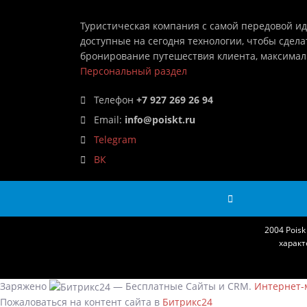
Туристическая компания с самой передовой и
доступные на сегодня технологии, чтобы сдела
бронирование путешествия клиента, максима
Персональный раздел
Телефон
+7 927 269 26 94
Email:
info@poiskt.ru
Telegram
ВК
2004 Pois
характ
Заряжено
— Бесплатные Сайты и CRM.
Интернет-м
Пожаловаться на контент cайта в
Битрикс24