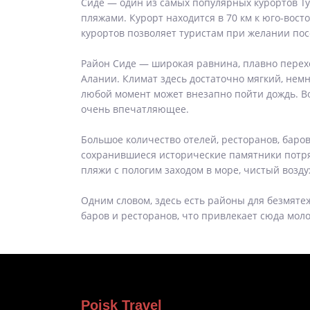
Сиде — один из самых популярных курортов Т
пляжами. Курорт находится в 70 км к юго-вост
курортов позволяет туристам при желании по
Район Сиде — широкая равнина, плавно перехо
Алании. Климат здесь достаточно мягкий, немно
любой момент может внезапно пойти дождь. В
очень впечатляющее.
Большое количество отелей, ресторанов, баро
сохранившиеся исторические памятники потряс
пляжи с пологим заходом в море, чистый возду
Одним словом, здесь есть районы для безмятеж
баров и ресторанов, что привлекает сюда мол
Poisk Travel