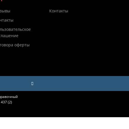
зывы
Контакты
нтакты
льзовательское
глашение
говора оферты
справочный
437 (2)