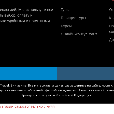
деологией. Мы используем все
Туры
От
ть выбор, оплату и
Горящие туры
Ко
льно удобными и приятными.
Курсы
По
со
Онлайн-консультант
До
k Travel. Внимание! Все материалы и цены, размещенные на сайте, носят 
ер и не являются публичной офертой, определяемой положениями Статьи 
Гражданского кодекса Российской Федерации.
агазин самостоятельно с нуля