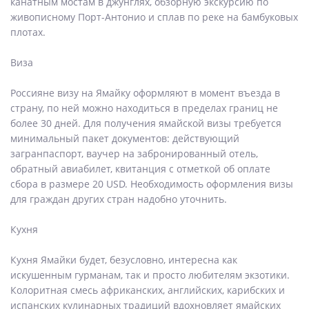
канатным мостам в джунглях, обзорную экскурсию по
живописному Порт-Антонио и сплав по реке на бамбуковых
плотах.
Виза
Россияне визу на Ямайку оформляют в момент въезда в
страну, по ней можно находиться в пределах границ не
более 30 дней. Для получения ямайской визы требуется
минимальный пакет документов: действующий
загранпаспорт, ваучер на забронированный отель,
обратный авиабилет, квитанция с отметкой об оплате
сбора в размере 20 USD. Необходимость оформления визы
для граждан других стран надобно уточнить.
Кухня
Кухня Ямайки будет, безусловно, интересна как
искушенным гурманам, так и просто любителям экзотики.
Колоритная смесь африканских, английских, карибских и
испанских кулинарных традиций вдохновляет ямайских