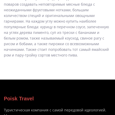
поваров создавать неповторимые мясные блюда с
неожиданными фруктовыми нотками, большим
количеством специй и оригинальными овощными
гарнирами. На каждом углу можно купить наиболее
популярные блюда: курицу в перечном соусе, запеченную
на углях дерева пименто, суп из трески с бананами и
белым ромом, также называемый коускод, свиное рагу с
рисом и бобами, а также пирожки со всевозможными
начинками. Также стоит попробовать тот самый ямайский
ром и пару-тройку сортов местного пива.
Poisk Travel
Туристическая компания с самой передовой идеологией.