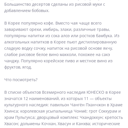
Большинство десертов сделаны из рисовой муки с
добавлением бобовых.
В Корее популярно кофе. Вместо чая чаще всего
заваривают орехи, имбирь, злаки, различные травы,
популярны напитки из сока алоэ или ростков бамбука. Из
алкогольных напитков в Корее пьют дистиллированную
сладкую водку сочжу, напиток на рисовой основе якчу,
слабое рисовое белое вино макколи, похожее на сакэ
чанджу. Популярно корейское пиво и местное вино из
фруктов, ягод.
Что посмотреть?
В списке объектов Всемирного наследия ЮНЕСКО в Корее
значатся 12 наименований, из которых 11 — объекты
культурного наследия: павильон Чангён Пханчжон в Храме
Хэинса; королевская усыпальница Чонмё; грот Соккурам и
храм Пульгукса; дворцовый комплекс Чхандоккун; крепость
Хвасон; дольмены Кочхан, Хвасун и Канхва; исторические