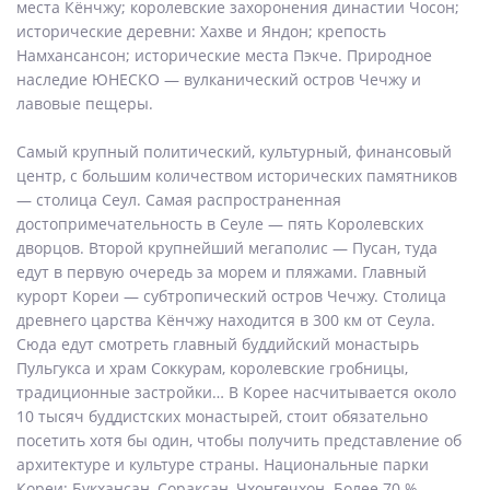
места Кёнчжу; королевские захоронения династии Чосон;
исторические деревни: Хахве и Яндон; крепость
Намхансансон; исторические места Пэкче. Природное
наследие ЮНЕСКО — вулканический остров Чечжу и
лавовые пещеры.
Самый крупный политический, культурный, финансовый
центр, с большим количеством исторических памятников
— столица Сеул. Самая распространенная
достопримечательность в Сеуле — пять Королевских
дворцов. Второй крупнейший мегаполис — Пусан, туда
едут в первую очередь за морем и пляжами. Главный
курорт Кореи — субтропический остров Чечжу. Столица
древнего царства Кёнчжу находится в 300 км от Сеула.
Сюда едут смотреть главный буддийский монастырь
Пульгукса и храм Соккурам, королевские гробницы,
традиционные застройки… В Корее насчитывается около
10 тысяч буддистских монастырей, стоит обязательно
посетить хотя бы один, чтобы получить представление об
архитектуре и культуре страны. Национальные парки
Кореи: Букхансан, Сораксан, Чхонгечхон. Более 70 %