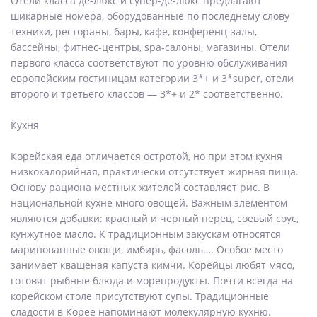
Отели класса де-люкс и супер-де-люкс предлагают
шикарные номера, оборудованные по последнему слову
техники, рестораны, бары, кафе, конференц-залы,
бассейны, фитнес-центры, spa-салоны, магазины. Отели
первого класса соответствуют по уровню обслуживания
европейским гостиницам категории 3*+ и 3*super, отели
второго и третьего классов — 3*+ и 2* соответственно.
Кухня
Корейская еда отличается остротой, но при этом кухня
низкокалорийная, практически отсутствует жирная пища.
Основу рациона местных жителей составляет рис. В
национальной кухне много овощей. Важным элементом
являются добавки: красный и черный перец, соевый соус,
кунжутное масло. К традиционным закускам относятся
маринованные овощи, имбирь, фасоль…. Особое место
занимает квашеная капуста кимчи. Корейцы любят мясо,
готовят рыбные блюда и морепродукты. Почти всегда на
корейском столе присутствуют супы. Традиционные
сладости в Корее напоминают молекулярную кухню.