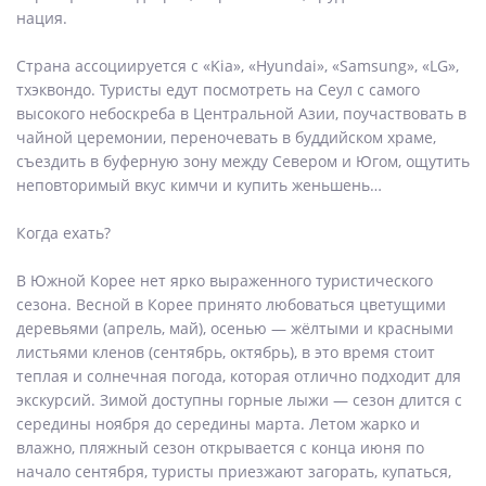
нация.
Страна ассоциируется с «Kia», «Hyundai», «Samsung», «LG»,
тхэквондо. Туристы едут посмотреть на Сеул с самого
высокого небоскреба в Центральной Азии, поучаствовать в
чайной церемонии, переночевать в буддийском храме,
съездить в буферную зону между Севером и Югом, ощутить
неповторимый вкус кимчи и купить женьшень…
Когда ехать?
В Южной Корее нет ярко выраженного туристического
сезона. Весной в Корее принято любоваться цветущими
деревьями (апрель, май), осенью — жёлтыми и красными
листьями кленов (сентябрь, октябрь), в это время стоит
теплая и солнечная погода, которая отлично подходит для
экскурсий. Зимой доступны горные лыжи — сезон длится с
середины ноября до середины марта. Летом жарко и
влажно, пляжный сезон открывается с конца июня по
начало сентября, туристы приезжают загорать, купаться,