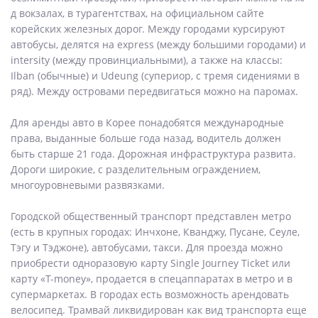
д вокзалах, в турагентствах, на официальном сайте
корейских железных дорог. Между городами курсируют
автобусы, делятся на express (между большими городами) и
intersity (между провинциальными), а также на классы:
Ilban (обычные) и Udeung (супериор, с тремя сидениями в
ряд). Между островами передвигаться можно на паромах.
Для аренды авто в Корее понадобятся международные
права, выданные больше года назад, водитель должен
быть старше 21 года. Дорожная инфраструктура развита.
Дороги широкие, с разделительным ограждением,
многоуровневыми развязками.
Городской общественный транспорт представлен метро
(есть в крупных городах: Инчхоне, Кванджу, Пусане, Сеуле,
Тэгу и Тэджоне), автобусами, такси. Для проезда можно
приобрести одноразовую карту Single Journey Ticket или
карту «T-money», продается в спецаппаратах в метро и в
супермаркетах. В городах есть возможность арендовать
велосипед. Трамвай ликвидирован как вид транспорта еще